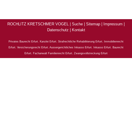
ROCHLITZ KRETSCHMER VOGEL |
Suche
|
Sitemap
|
Impressum
|
Datenschutz
|
Kontakt
Privates Baurecht Erfurt
,
Kanzlei Erfurt
,
Strafrechtliche Rehabilitierung Erfurt
,
Immobilienrecht
Erfurt
,
Versicherungsrecht Erfurt
,
Aussergerichtliches Inkasso Erfurt
,
Inkasso Erfurt
,
Baurecht
Erfurt
,
Fachanwalt Familienrecht Erfurt
,
Zwangsvollstreckung Erfurt