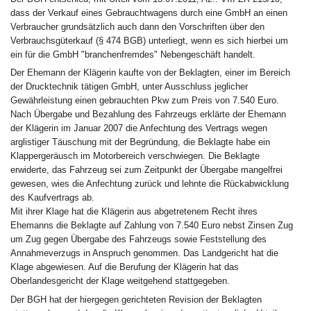
dass der Verkauf eines Gebrauchtwagens durch eine GmbH an einen
Verbraucher grundsätzlich auch dann den Vorschriften über den
Verbrauchsgüterkauf (§ 474 BGB) unterliegt, wenn es sich hierbei um
ein für die GmbH "branchenfremdes" Nebengeschäft handelt.
Der Ehemann der Klägerin kaufte von der Beklagten, einer im Bereich
der Drucktechnik tätigen GmbH, unter Ausschluss jeglicher
Gewährleistung einen gebrauchten Pkw zum Preis von 7.540 Euro.
Nach Übergabe und Bezahlung des Fahrzeugs erklärte der Ehemann
der Klägerin im Januar 2007 die Anfechtung des Vertrags wegen
arglistiger Täuschung mit der Begründung, die Beklagte habe ein
Klappergeräusch im Motorbereich verschwiegen. Die Beklagte
erwiderte, das Fahrzeug sei zum Zeitpunkt der Übergabe mangelfrei
gewesen, wies die Anfechtung zurück und lehnte die Rückabwicklung
des Kaufvertrags ab.
Mit ihrer Klage hat die Klägerin aus abgetretenem Recht ihres
Ehemanns die Beklagte auf Zahlung von 7.540 Euro nebst Zinsen Zug
um Zug gegen Übergabe des Fahrzeugs sowie Feststellung des
Annahmeverzugs in Anspruch genommen. Das Landgericht hat die
Klage abgewiesen. Auf die Berufung der Klägerin hat das
Oberlandesgericht der Klage weitgehend stattgegeben.
Der BGH hat der hiergegen gerichteten Revision der Beklagten