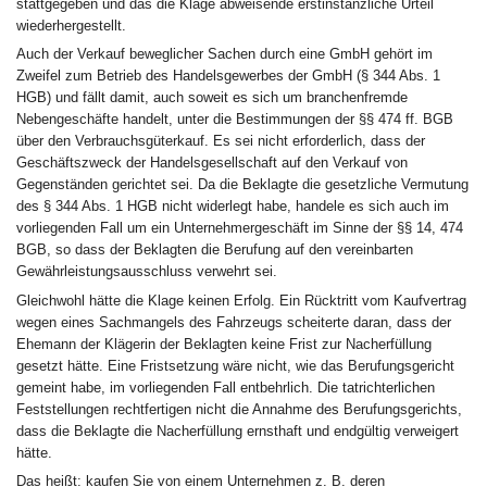
stattgegeben und das die Klage abweisende erstinstanzliche Urteil
wiederhergestellt.
Auch der Verkauf beweglicher Sachen durch eine GmbH gehört im
Zweifel zum Betrieb des Handelsgewerbes der GmbH (§ 344 Abs. 1
HGB) und fällt damit, auch soweit es sich um branchenfremde
Nebengeschäfte handelt, unter die Bestimmungen der §§ 474 ff. BGB
über den Verbrauchsgüterkauf. Es sei nicht erforderlich, dass der
Geschäftszweck der Handelsgesellschaft auf den Verkauf von
Gegenständen gerichtet sei. Da die Beklagte die gesetzliche Vermutung
des § 344 Abs. 1 HGB nicht widerlegt habe, handele es sich auch im
vorliegenden Fall um ein Unternehmergeschäft im Sinne der §§ 14, 474
BGB, so dass der Beklagten die Berufung auf den vereinbarten
Gewährleistungsausschluss verwehrt sei.
Gleichwohl hätte die Klage keinen Erfolg. Ein Rücktritt vom Kaufvertrag
wegen eines Sachmangels des Fahrzeugs scheiterte daran, dass der
Ehemann der Klägerin der Beklagten keine Frist zur Nacherfüllung
gesetzt hätte. Eine Fristsetzung wäre nicht, wie das Berufungsgericht
gemeint habe, im vorliegenden Fall entbehrlich. Die tatrichterlichen
Feststellungen rechtfertigen nicht die Annahme des Berufungsgerichts,
dass die Beklagte die Nacherfüllung ernsthaft und endgültig verweigert
hätte.
Das heißt: kaufen Sie von einem Unternehmen z. B. deren