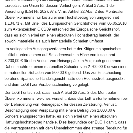
Europäischen Union für dessen Verlust gem. Artikel 3 Abs. 1 der
Verordnung (EG) Nr. 2027/97 i. V. m. Artikel 22 Abs. 2 des Montrealer
Übereinkommens nur bis zu einem Höchstbetrag von umgerechnet
1.134,71 €. Mit Urteil des Europäischen Gerichtshofes vom 06.05.2010
zum Aktenzeichen C 63/09 entschied der Europäische Gerichtshof,
dass es sich hierbei um einen absoluten Höchstbetrag handelt, der
sowohl materielle als auch immaterielle Schäden umfasst.
Im vorliegenden Ausgangsverfahren hatte der Kläger ein spanisches
Luftfahrtunternehmen auf Schadenersatz in Höhe von insgesamt
3.200,00 € für den Verlust von Reisegepäck in Anspruch genommen.
Dabei machte er einen materiellen Schaden von 2.700,00 € sowie einen
immateriellen Schaden von 500,00 € geltend. Das zur Entscheidung
berufene Spanische Handelsgericht hatte den Rechtsstreit ausgesetzt
und dem EuGH zur Vorabentscheidung vorgelegt.
Der EuGH entschied, dass nach Artikel 22 Abs. 2 des Montrealer
Übereinkommens, welches vorsieht, dass das Luftfahrtunternehmen bei
der Beförderung von Reisegepäck für dessen Zerstörung, Verlust,
Beschädigung oder Verspätung mit einem Betrag von 1.000,00 €
Sonderziehungsrechten hafte, es sich hierbei um einen absoluten
Haftungshöchstbetrag handele. Dies begründete der EuGH damit, dass
die Vertragsstaaten mit dem Übereinkommen eine strenge Regelung für