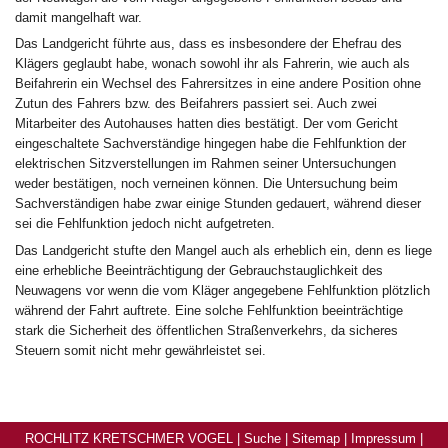
damit mangelhaft war.
Das Landgericht führte aus, dass es insbesondere der Ehefrau des
Klägers geglaubt habe, wonach sowohl ihr als Fahrerin, wie auch als
Beifahrerin ein Wechsel des Fahrersitzes in eine andere Position ohne
Zutun des Fahrers bzw. des Beifahrers passiert sei. Auch zwei
Mitarbeiter des Autohauses hatten dies bestätigt. Der vom Gericht
eingeschaltete Sachverständige hingegen habe die Fehlfunktion der
elektrischen Sitzverstellungen im Rahmen seiner Untersuchungen
weder bestätigen, noch verneinen können. Die Untersuchung beim
Sachverständigen habe zwar einige Stunden gedauert, während dieser
sei die Fehlfunktion jedoch nicht aufgetreten.
Das Landgericht stufte den Mangel auch als erheblich ein, denn es liege
eine erhebliche Beeinträchtigung der Gebrauchstauglichkeit des
Neuwagens vor wenn die vom Kläger angegebene Fehlfunktion plötzlich
während der Fahrt auftrete. Eine solche Fehlfunktion beeinträchtige
stark die Sicherheit des öffentlichen Straßenverkehrs, da sicheres
Steuern somit nicht mehr gewährleistet sei.
ROCHLITZ KRETSCHMER VOGEL |
Suche
|
Sitemap
|
Impressum
|