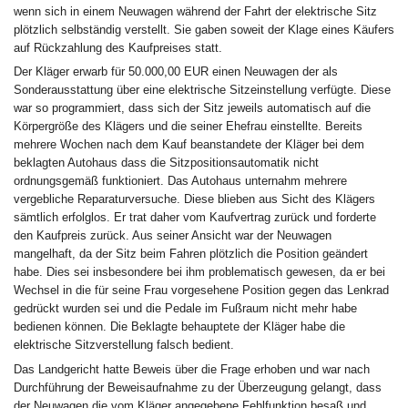
wenn sich in einem Neuwagen während der Fahrt der elektrische Sitz
plötzlich selbständig verstellt. Sie gaben soweit der Klage eines Käufers
auf Rückzahlung des Kaufpreises statt.
Der Kläger erwarb für 50.000,00 EUR einen Neuwagen der als
Sonderausstattung über eine elektrische Sitzeinstellung verfügte. Diese
war so programmiert, dass sich der Sitz jeweils automatisch auf die
Körpergröße des Klägers und die seiner Ehefrau einstellte. Bereits
mehrere Wochen nach dem Kauf beanstandete der Kläger bei dem
beklagten Autohaus dass die Sitzpositionsautomatik nicht
ordnungsgemäß funktioniert. Das Autohaus unternahm mehrere
vergebliche Reparaturversuche. Diese blieben aus Sicht des Klägers
sämtlich erfolglos. Er trat daher vom Kaufvertrag zurück und forderte
den Kaufpreis zurück. Aus seiner Ansicht war der Neuwagen
mangelhaft, da der Sitz beim Fahren plötzlich die Position geändert
habe. Dies sei insbesondere bei ihm problematisch gewesen, da er bei
Wechsel in die für seine Frau vorgesehene Position gegen das Lenkrad
gedrückt wurden sei und die Pedale im Fußraum nicht mehr habe
bedienen können. Die Beklagte behauptete der Kläger habe die
elektrische Sitzverstellung falsch bedient.
Das Landgericht hatte Beweis über die Frage erhoben und war nach
Durchführung der Beweisaufnahme zu der Überzeugung gelangt, dass
der Neuwagen die vom Kläger angegebene Fehlfunktion besaß und